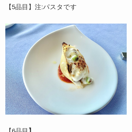
【5品目】注:パスタです
【6品目
】