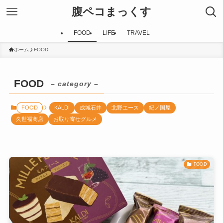
腹ペコまっくす
FOOD
LIFE
TRAVEL
ホーム
FOOD
FOOD
– category –
FOOD
KALDI
成城石井
北野エース
紀ノ国屋
久世福商店
お取り寄せグルメ
FOOD