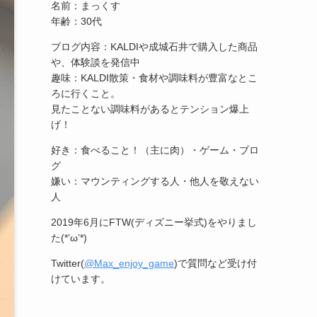
名前：まっくす
年齢：30代
ブログ内容：KALDIや成城石井で購入した商品
や、体験談を発信中
趣味：KALDI散策・食材や調味料が豊富なとこ
ろに行くこと。
見たことない調味料があるとテンション爆上
げ！
好き：食べること！（主に肉）・ゲーム・ブロ
グ
嫌い：マウンティングする人・他人を敬えない
人
2019年6月にFTW(ディズニー挙式)をやりまし
た(*’ω’*)
Twitter(
@Max_enjoy_game
)で質問など受け付
けています。