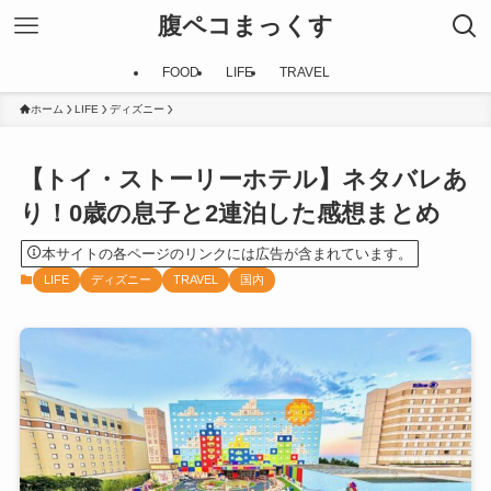
腹ペコまっくす
FOOD
LIFE
TRAVEL
ホーム
LIFE
ディズニー
【トイ・ストーリーホテル】ネタバレあ
り！0歳の息子と2連泊した感想まとめ
本サイトの各ページのリンクには広告が含まれています。
LIFE
ディズニー
TRAVEL
国内