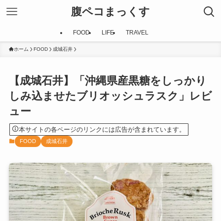
腹ペコまっくす
FOOD
LIFE
TRAVEL
ホーム
FOOD
成城石井
【成城石井】「沖縄県産黒糖をしっかり
しみ込ませたブリオッシュラスク」レビ
ュー
本サイトの各ページのリンクには広告が含まれています。
FOOD
成城石井