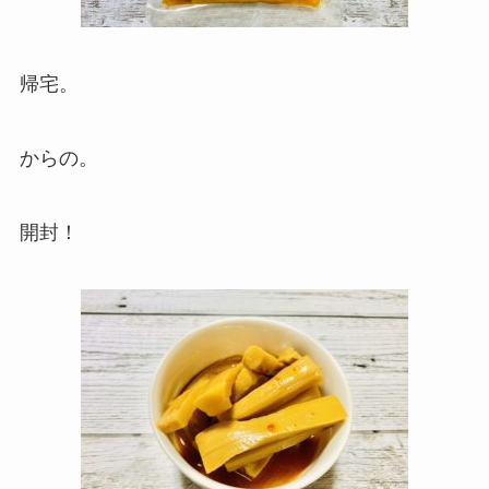
帰宅。
からの。
開封！