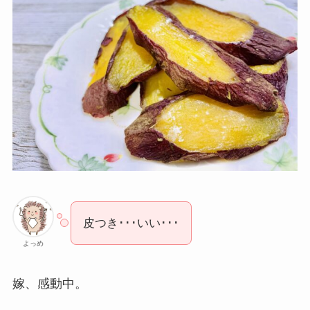
皮つき･･･いい･･･
よっめ
嫁、感動中。