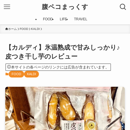
腹ペコまっくす
FOOD
LIFE
TRAVEL
ホーム
FOOD
KALDI
【カルディ】氷温熟成で甘みしっかり♪
皮つき干し芋のレビュー
本サイトの各ページのリンクには広告が含まれています。
FOOD
KALDI