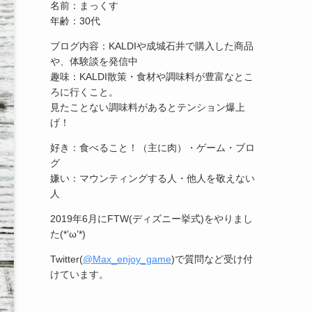
名前：まっくす
年齢：30代
ブログ内容：KALDIや成城石井で購入した商品
や、体験談を発信中
趣味：KALDI散策・食材や調味料が豊富なとこ
ろに行くこと。
見たことない調味料があるとテンション爆上
げ！
好き：食べること！（主に肉）・ゲーム・ブロ
グ
嫌い：マウンティングする人・他人を敬えない
人
2019年6月にFTW(ディズニー挙式)をやりまし
た(*’ω’*)
Twitter(
@Max_enjoy_game
)で質問など受け付
けています。